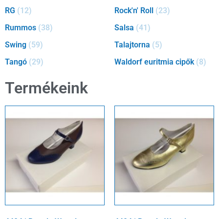
RG
(12)
Rock'n' Roll
(23)
Rummos
(38)
Salsa
(41)
Swing
(59)
Talajtorna
(5)
Tangó
(29)
Waldorf euritmia cipők
(8)
Termékeink