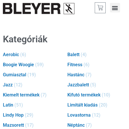
BOOGIE WOOGI
LIMITÁLT KIADÁS
LINDY HOP
ROCK’N’ ROLL
KIFUTÓ TER
WALDORF EURI
Kategóriák
Aerobic
(6)
Balett
(4)
Boogie Woogie
(59)
Fitness
(6)
Gumiasztal
(19)
Hastánc
(7)
Jazz
(12)
Jazzbalett
(5)
Kiemelt termékek
(7)
Kifutó termékek
(10)
Latin
(51)
Limitált kiadás
(20)
Lindy Hop
(29)
Lovastorna
(12)
Mazsorett
(17)
Néptánc
(7)