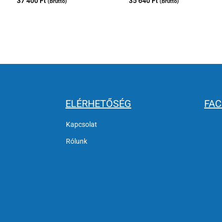
37 400
Ft
35 640
Ft
(Bruttó)
(Bruttó)
ELÉRHETŐSÉG
FA
Kapcsolat
Rólunk