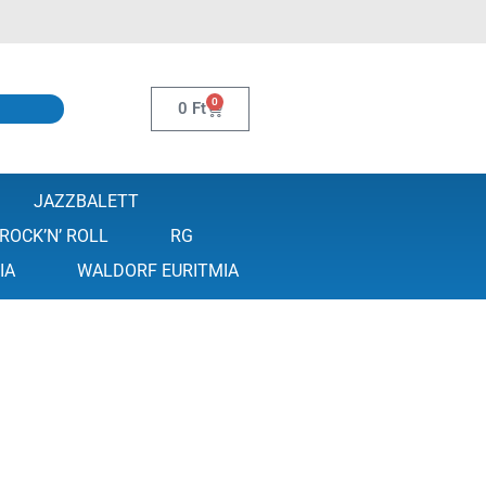
0
0
Ft
JAZZBALETT
ROCK’N’ ROLL
RG
IA
WALDORF EURITMIA