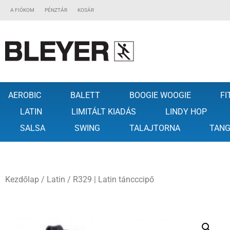
A FIÓKOM
PÉNZTÁR
KOSÁR
AEROBIC
BALETT
BOOGIE WOOGIE
FI
LATIN
LIMITÁLT KIADÁS
LINDY HOP
SALSA
SWING
TALAJTORNA
TAN
Kezdőlap
/
Latin
/ R329 | Latin táncccipő