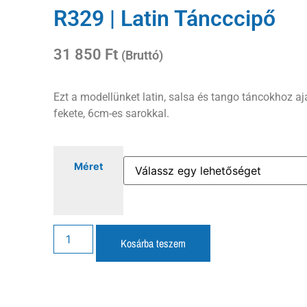
R329 | Latin Táncccipő
31 850
Ft
(Bruttó)
Ezt a modellünket latin, salsa és tango táncokhoz ajá
fekete, 6cm-es sarokkal.
Méret
Kosárba teszem